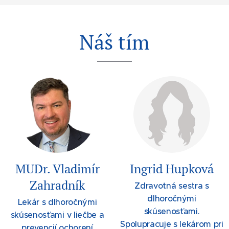
Náš tím
MUDr. Vladimír
Ingrid Hupková
Zahradník
Zdravotná sestra s
dlhoročnými
Lekár s dlhoročnými
skúsenosťami.
skúsenosťami v liečbe a
Spolupracuje s lekárom pri
prevencií ochorení